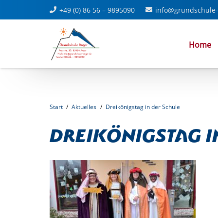
+49 (0) 86 56 – 9895090
info@grundschule-
Home
Start
/
Aktuelles
/
Dreikönigstag in der Schule
Dreikönigstag i